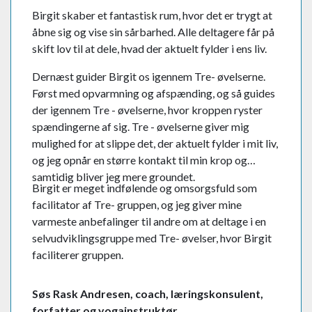
Birgit skaber et fantastisk rum, hvor det er trygt at
åbne sig og vise sin sårbarhed. Alle deltagere får på
skift lov til at dele, hvad der aktuelt fylder i ens liv.
Dernæst guider Birgit os igennem Tre- øvelserne.
Først med opvarmning og afspænding, og så guides
der igennem Tre - øvelserne, hvor kroppen ryster
spændingerne af sig. Tre - øvelserne giver mig
mulighed for at slippe det, der aktuelt fylder i mit liv,
og jeg opnår en større kontakt til min krop og
samtidig bliver jeg mere groundet.
Birgit er meget indfølende og omsorgsfuld som
facilitator af Tre- gruppen, og jeg giver mine
varmeste anbefalinger til andre om at deltage i en
selvudviklingsgruppe med Tre- øvelser, hvor Birgit
faciliterer gruppen.
Søs Rask Andresen, coach, læringskonsulent,
forfatter og yogainstruktør