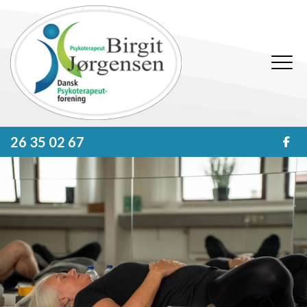
Gå
til
hovedindhold
26 35 02 67