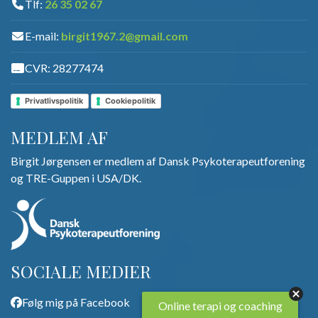
Tlf:
26 35 02 67
E-mail:
birgit1967.2@gmail.com
CVR: 28277474
Privatlivspolitik
Cookiepolitik
MEDLEM AF
Birgit Jørgensen​ er medlem af Dansk Psykoterapeutforening
og TRE-Guppen i USA/DK.
SOCIALE MEDIER
Følg mig på Facebook
Online terapi og coaching