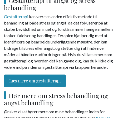
Gestaltterapi til angst og stress
behandling
Gestaltterapi
kan være en anden effektiv metode til
behandling af både stress og angst, da det fokuserer på at
skabe bevidsthed om nuet og forstå sammenhængen mellem
tanker, følelser og handlinger. Terapien hjælper dig med at
identificere og bearbejde underliggende mønstre, der kan
bidrage til stress eller angst, og støtter dig i at finde nye
måder at håndtere udfordringer på. Hvis du vil læse mere om
gestaltterapi og hvordan det kan gavne dig, kan du klikke dig
videre ind på siden om gestaltterapi via knappen herunder.
Læs mere om gestaltterapi
Hør mere om stress behandling og
angst behandling
Ønsker du at hører mere om mine behandlinger inden for
stress og angst i Nysted? Så kontakt mig i dag eller
book en