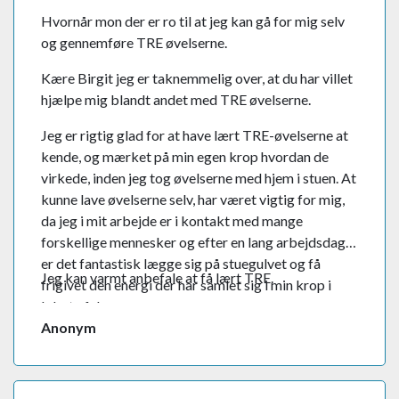
Hvornår mon der er ro til at jeg kan gå for mig selv
og gennemføre TRE øvelserne.
Kære Birgit jeg er taknemmelig over, at du har villet
hjælpe mig blandt andet med TRE øvelserne.
Jeg er rigtig glad for at have lært TRE-øvelserne at
kende, og mærket på min egen krop hvordan de
virkede, inden jeg tog øvelserne med hjem i stuen. At
kunne lave øvelserne selv, har været vigtig for mig,
da jeg i mit arbejde er i kontakt med mange
forskellige mennesker og efter en lang arbejdsdag,
er det fantastisk lægge sig på stuegulvet og få
Jeg kan varmt anbefale at få lært TRE.
frigivet den energi der har samlet sig i min krop i
løbet af dagen.
Anonym