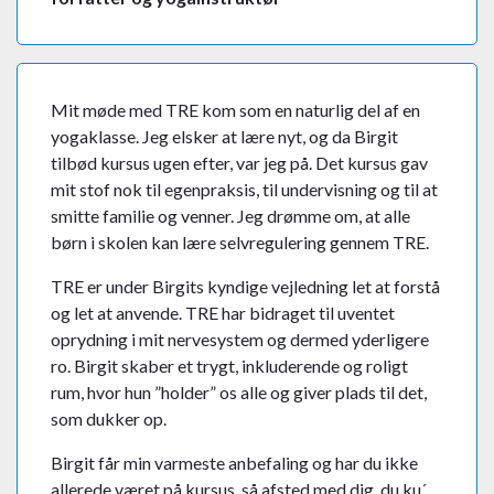
Mit møde med TRE kom som en naturlig del af en
yogaklasse. Jeg elsker at lære nyt, og da Birgit
tilbød kursus ugen efter, var jeg på. Det kursus gav
mit stof nok til egenpraksis, til undervisning og til at
smitte familie og venner. Jeg drømme om, at alle
børn i skolen kan lære selvregulering gennem TRE.
TRE er under Birgits kyndige vejledning let at forstå
og let at anvende. TRE har bidraget til uventet
oprydning i mit nervesystem og dermed yderligere
ro. Birgit skaber et trygt, inkluderende og roligt
rum, hvor hun ”holder” os alle og giver plads til det,
som dukker op.
Birgit får min varmeste anbefaling og har du ikke
allerede været på kursus, så afsted med dig, du ku´