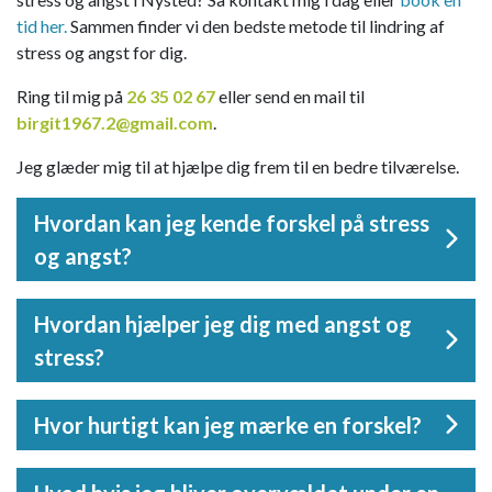
tid her.
Sammen finder vi den bedste metode til lindring af
stress og angst for dig.
Ring til mig på
26 35 02 67
eller send en mail til
birgit1967.2@gmail.com
.
​Jeg glæder mig til at hjælpe dig frem til en bedre tilværelse.
Hvordan kan jeg kende forskel på stress
og angst?
Stress er ofte en reaktion på ydre belastninger, mens
Hvordan hjælper jeg dig med angst og
angst kan komme indefra som bekymringer, frygt eller
stress?
panikanfald. Mange oplever begge dele på samme tid –
og det er helt naturligt, at de hænger sammen.
Vi arbejder både med samtale og kropslige øvelser, så
Hvor hurtigt kan jeg mærke en forskel?
du får indsigt i, hvad der udløser dine symptomer, og
redskaber til at berolige nervesystemet. Jeg guider dig
Nogle føler lettelse efter få samtaler, mens andre har
til at finde en ny ro i både krop og sind.