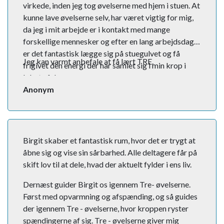
virkede, inden jeg tog øvelserne med hjem i stuen. At
kunne lave øvelserne selv, har været vigtig for mig,
da jeg i mit arbejde er i kontakt med mange
forskellige mennesker og efter en lang arbejdsdag,
er det fantastisk lægge sig på stuegulvet og få
Jeg kan varmt anbefale at få lært TRE.
frigivet den energi der har samlet sig i min krop i
løbet af dagen.
Anonym
Birgit skaber et fantastisk rum, hvor det er trygt at
åbne sig og vise sin sårbarhed. Alle deltagere får på
skift lov til at dele, hvad der aktuelt fylder i ens liv.
Dernæst guider Birgit os igennem Tre- øvelserne.
Først med opvarmning og afspænding, og så guides
der igennem Tre - øvelserne, hvor kroppen ryster
spændingerne af sig. Tre - øvelserne giver mig