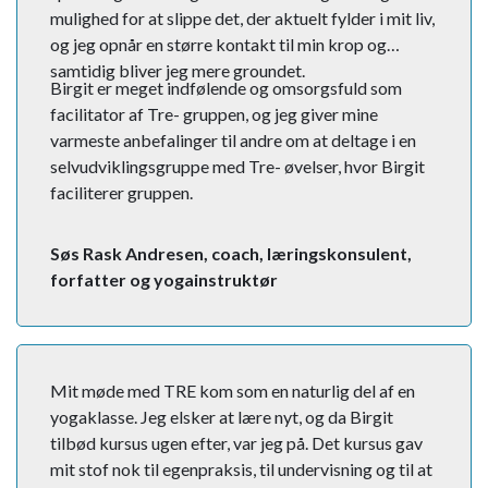
mulighed for at slippe det, der aktuelt fylder i mit liv,
og jeg opnår en større kontakt til min krop og
samtidig bliver jeg mere groundet.
Birgit er meget indfølende og omsorgsfuld som
facilitator af Tre- gruppen, og jeg giver mine
varmeste anbefalinger til andre om at deltage i en
selvudviklingsgruppe med Tre- øvelser, hvor Birgit
faciliterer gruppen.
Søs Rask Andresen, coach, læringskonsulent,
forfatter og yogainstruktør
Mit møde med TRE kom som en naturlig del af en
yogaklasse. Jeg elsker at lære nyt, og da Birgit
tilbød kursus ugen efter, var jeg på. Det kursus gav
mit stof nok til egenpraksis, til undervisning og til at