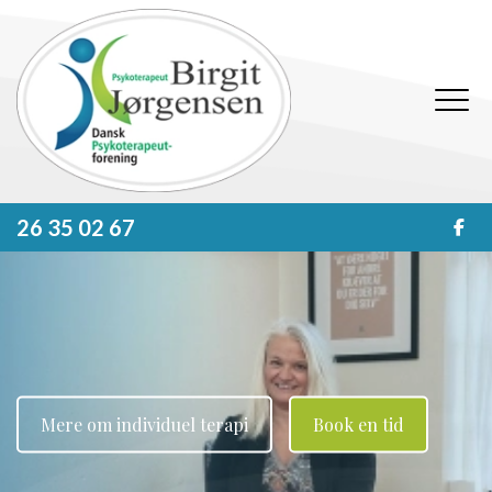
Gå
til
hovedindhold
26 35 02 67
Mere om individuel terapi
Book en tid