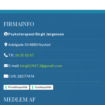
FIRMAINFO
Psykoterapeut Birgit Jørgensen
Adelgade 50 4880 Nysted
Tlf:
26 35 02 67
E-mail:
birgit1967.2@gmail.com
CVR: 28277474
Privatlivspolitik
Cookiepolitik
MEDLEM AF